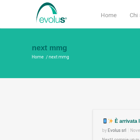
Home
Chi
next mmg
Home
next mmg
È arrivata 
by
Evolus srl
Nove
Next² compie un nuo