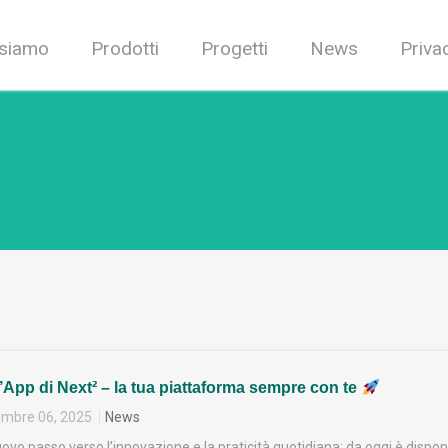
 siamo
Prodotti
Progetti
News
Priva
l’App di Next² – la tua piattaforma sempre con te
mbre 06, 2025
News
vo passo verso l’innovazione e la praticità quotidiana: da oggi è dispon