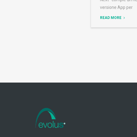
versione App per
READ MORE