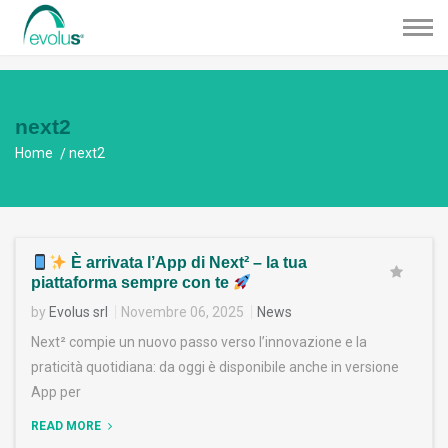
next2
Home
next2
È arrivata l’App di Next² – la tua
piattaforma sempre con te
by
Evolus srl
Novembre 06, 2025
News
Next² compie un nuovo passo verso l’innovazione e la
praticità quotidiana: da oggi è disponibile anche in versione
App per
READ MORE