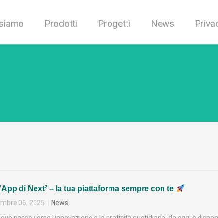
 siamo
Prodotti
Progetti
News
Priva
l’App di Next² – la tua piattaforma sempre con te
mbre 06, 2025
News
vo passo verso l’innovazione e la praticità quotidiana: da oggi è dispon