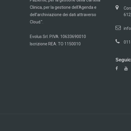
Paziente, per la gestione della Cartella
Clinica, per la gestione dell’Agenda e
Cor
dell’archiviazione dei dati attraverso
612
Cloud.".
info
Evolus Srl. P.IVA: 10633690010
011
Iscrizione REA: TO 1150010
Seguici