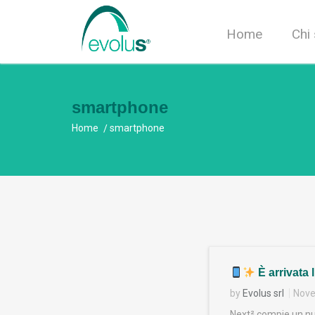
Home
Chi
smartphone
Home
smartphone
È arrivata 
by
Evolus srl
Nove
Next² compie un nuo