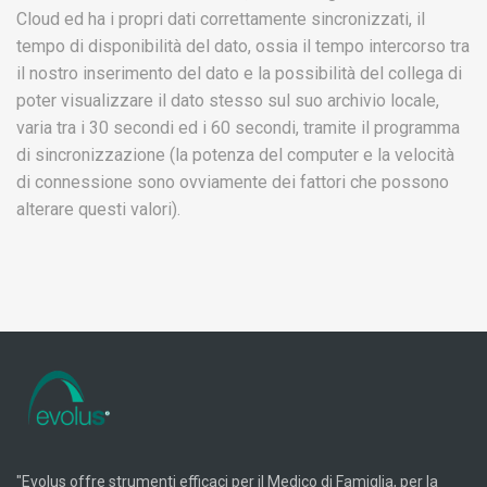
Cloud ed ha i propri dati correttamente sincronizzati, il
tempo di disponibilità del dato, ossia il tempo intercorso tra
il nostro inserimento del dato e la possibilità del collega di
poter visualizzare il dato stesso sul suo archivio locale,
varia tra i 30 secondi ed i 60 secondi, tramite il programma
di sincronizzazione (la potenza del computer e la velocità
di connessione sono ovviamente dei fattori che possono
alterare questi valori).
"Evolus offre strumenti efficaci per il Medico di Famiglia, per la